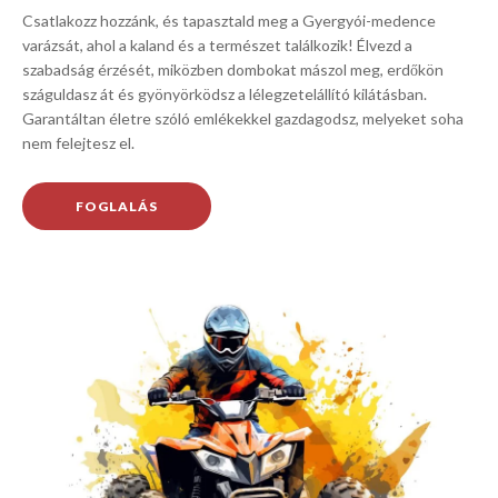
Csatlakozz hozzánk, és tapasztald meg a Gyergyói-medence
varázsát, ahol a kaland és a természet találkozik! Élvezd a
szabadság érzését, miközben dombokat mászol meg, erdőkön
száguldasz át és gyönyörködsz a lélegzetelállító kilátásban.
Garantáltan életre szóló emlékekkel gazdagodsz, melyeket soha
nem felejtesz el.
FOGLALÁS