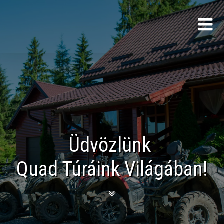
Üdvözlünk
Quad Túráink Világában!
menu